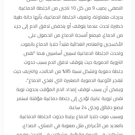
النصفي يصيب 9 من كل 10 ناجين من الجلطة الدماغية
بدرجات متفاوتة، وتعرف الجلطة الدماغية، بأنها حالة طبية
خطيرة تحدث عندما يتوقف أو ينخفض تدفق الدم إلى جزء
من الدماغ، فيمنع أنسجة الدماغ من الحصول على
الأكسجين والعناصر الغذائية فتبدأ خلايا الدماغ بالموت.
وتحدث الجلطة الدماغية لسببين أساسيين هما "نقص
التروية الدموية حيث يتوقف تدفق الدم بسبب حدوث
جلطة دموية وتشكل نسبة 85% من الحالات، والنزيف حيث
تنفجر الأوعية الدموية الصغيرة التي تغذي الدماغ"،
ويمكن أن يسبب توقف إمداد الدم المؤقت بحدوث نوبة
نقص تروية عابرة تؤدي إلى جلطة دماغية مؤقتة تستمر
لبضع دقائق وحتى 24 ساعة.
وبسبب موت خلايا الدماغ يرتبط حدوث الجلطة الدماغية
بالعديد من الأعراض مثل صعوبة في المشي، الصداع،
مشكلات في الإبصار والرؤية، مشكلات في التحدث وفهم