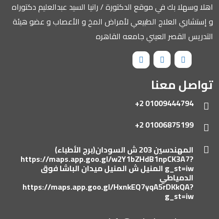
اهلا وسهلا بك في موقع الدكتورة / رانيا السيد عبدالعليم دكتوراه
و إستشاري العلاج الطبيعي لأمراض المخ و الأعصاب و عضو هيئة
التدريس القصر العيني جامعه القاهره
تواصل معنا
01009444794 2+
01006875199 2+
المهندسين 203 ش السودان(برج الأطباء)
https://maps.app.goo.gl/w2Y1bZHdB1npCK3A7?
g_st=iw
المنيل ش المنيل ميدان الباشا فوق
الدمياطي
https://maps.app.goo.gl/HxnkEQ7yqA5rDKkQA?
g_st=iw